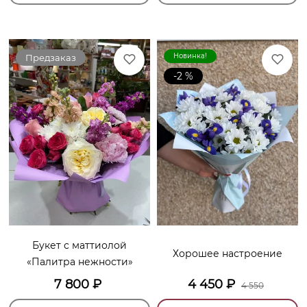
Новинка!
Предзаказ
-2 %
Букет с маттиолой
Хорошее настроение
«Палитра нежности»
7 800
₽
4 450
₽
4 550