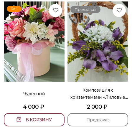
Хит!
Предзаказ
Композиция с
Чудесный
хризантемами «Лиловые
грёзы»
4 000
₽
2 000
₽
В КОРЗИНУ
Предзаказ