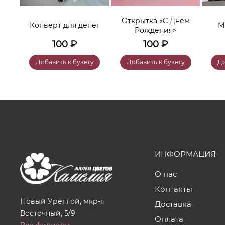
нем
Открытка «С Днём
Конверт для денег
М
Рождения»
100
₽
100
₽
у
Добавить к букету
Добавить к букету
До
ИНФОРМАЦИЯ
О нас
Контакты
Новый Уренгой, мкр-н
Доставка
Восточный, 5/9
Оплата