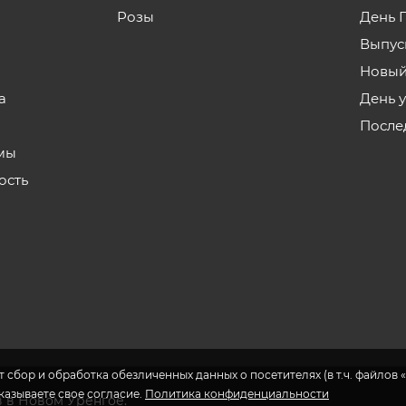
Розы
День 
Выпус
Новый
а
День 
После
мы
ость
 сбор и обработка обезличенных данных о посетителях (в т.ч. файлов «
указываете свое согласие.
Политика конфиденциальности
в в Новом Уренгое.