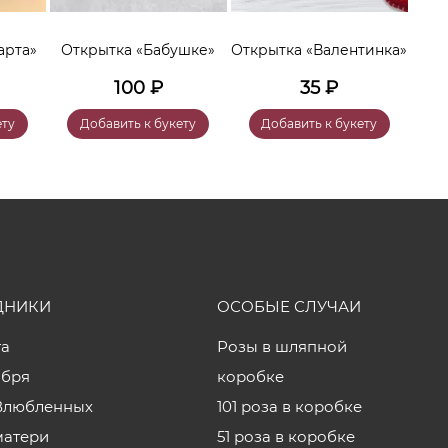
От
арта»
Открытка «Бабушке»
Открытка «Валентинка»
100
₽
35
₽
ету
Добавить к букету
Добавить к букету
ДНИКИ
ОСОБЫЕ СЛУЧАИ
та
Розы в шляпной
ября
коробке
Влюбленных
101 роза в коробке
матери
51 роза в коробке