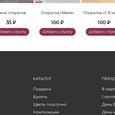
ини открытка
Открытка «Маме»
Открытка «С 8 м
35
₽
100
₽
100
₽
бавить к букету
Добавить к букету
Добавить к бук
КАТАЛОГ
ПРАЗ
Подарки
8 мар
Букеты
1 сент
Цветы поштучно
День 
Композиции
День 