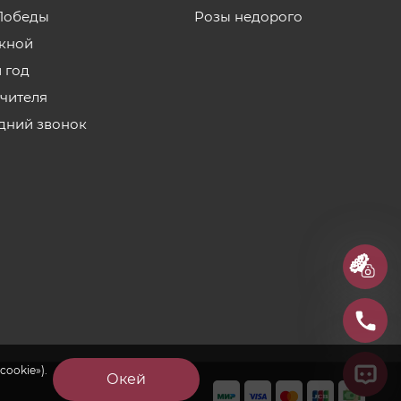
Победы
Розы недорого
кной
 год
учителя
дний звонок
cookie»).
Окей