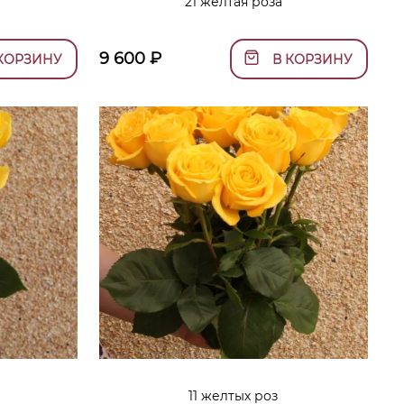
21 желтая роза
9 600
₽
КОРЗИНУ
В КОРЗИНУ
11 желтых роз