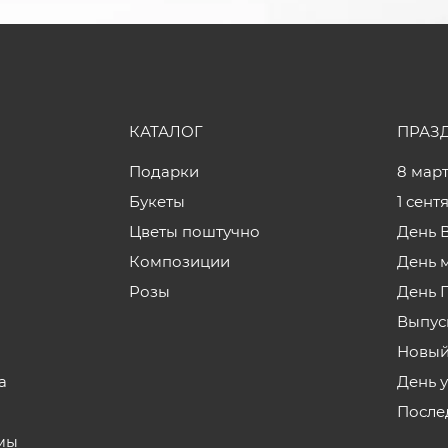
КАТАЛОГ
ПРАЗ
Подарки
8 мар
Букеты
1 сент
Цветы поштучно
День 
Композиции
День 
Розы
День 
Выпус
Новый
а
День 
После
мы