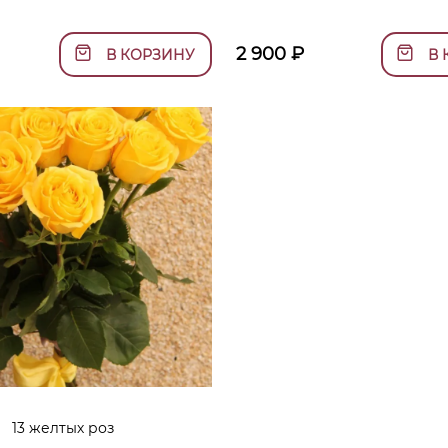
2 900
₽
В КОРЗИНУ
В 
13 желтых роз