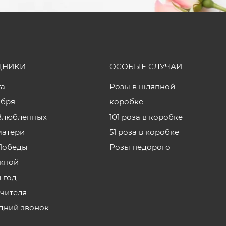
ДНИКИ
ОСОБЫЕ СЛУЧАИ
та
Розы в шляпной
ября
коробке
Влюбленных
101 роза в коробке
матери
51 роза в коробке
Победы
Розы недорого
кной
 год
учителя
дний звонок