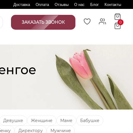
Доставка
Оплата
Отзывы
О нас
Блог
Контакты
ЗАКАЗАТЬ ЗВОНОК
0
енгое
Девушке
Женщине
Маме
Бабушке
бенку
Директору
Мужчине