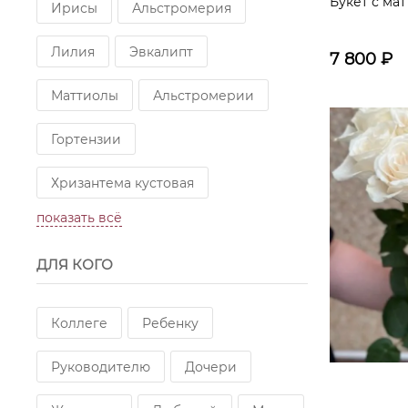
Букет с ма
Ирисы
Альстромерия
Лилия
Эвкалипт
7 800
₽
Маттиолы
Альстромерии
Гортензии
Хризантема кустовая
показать всё
Кустовая роза
Розы
ДЛЯ КОГО
Маттиола
Роза Mondial
Орхидеи
Роза (Эквадор)
Коллеге
Ребенку
Роза(Россия)
роза
Руководителю
Дочери
Роза (70см)
Розы желтые