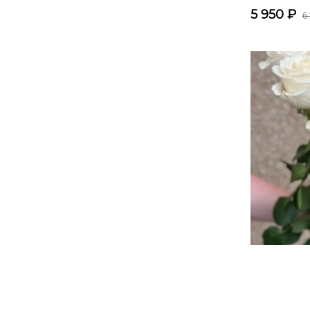
5 950
₽
6