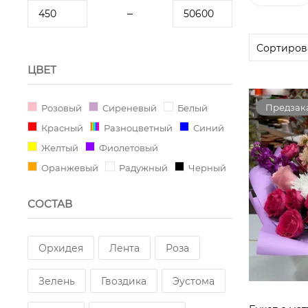
ЦВЕТ
Предзак
Розовый
Сиреневый
Белый
Красный
Разноцветный
Синий
Желтый
Фиолетовый
Оранжевый
Радужный
Черный
СОСТАВ
Орхидея
Лента
Роза
Зелень
Гвоздика
Эустома