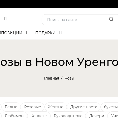
МПОЗИЦИИ
ПОДАРКИ
озы в Новом Уренг
Главная
Розы
Белые
Розовые
Желтые
Другие цвета
букеты
Любимой
Коллеге
Руководителю
Дочери
Уч