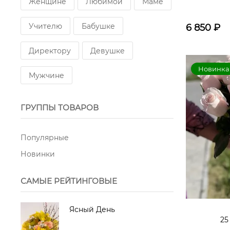
Женщине
Любимой
Маме
Роза Pink Floyd
Хамелациум
Учителю
Бабушке
6 850
₽
Упаковка ( по желанию ее можно
Директору
Девушке
заменить на другой цвет )
Новинка
Мужчине
ГРУППЫ ТОВАРОВ
Популярные
Новинки
САМЫЕ РЕЙТИНГОВЫЕ
Ясный День
25