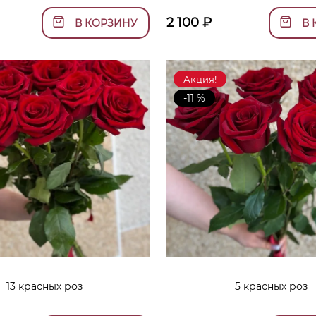
2 100
₽
В КОРЗИНУ
В 
Акция!
-11 %
13 красных роз
5 красных роз