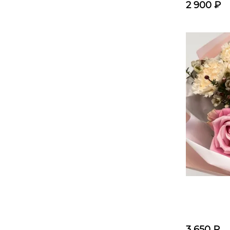
2 900
₽
3 650
₽