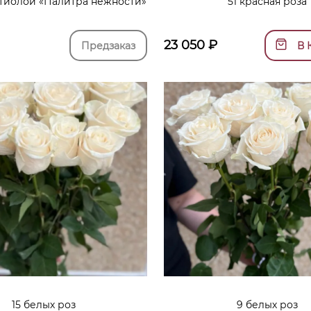
ттиолой «Палитра нежности»
51 красная роза
23 050
₽
Предзаказ
В 
15 белых роз
9 белых роз