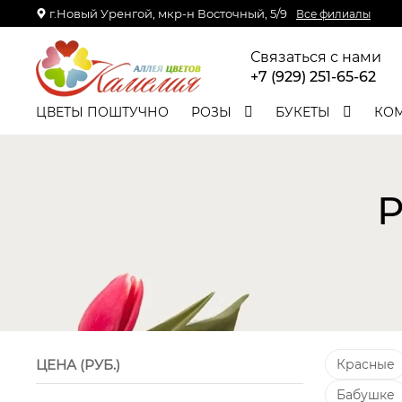
г.Новый Уренгой, мкр-н Восточный, 5/9
Все филиалы
Связаться с нами
+7 (929) 251-65-62
ЦВЕТЫ ПОШТУЧНО
РОЗЫ
БУКЕТЫ
КО
Р
ЦЕНА (РУБ.)
Красные
Бабушке