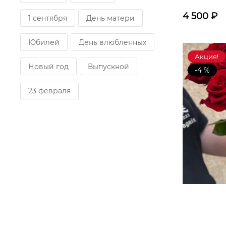
4 500
₽
1 сентября
День матери
Юбилей
День влюбленных
Акция!
Новый год
Выпускной
-4 %
23 февраля