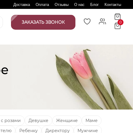
Доставка
Оплата
Отзывы
О нас
Блог
Контакты
ЗАКАЗАТЬ ЗВОНОК
0
ое
 с розами
Девушке
Женщине
Маме
ителю
Ребенку
Директору
Мужчине