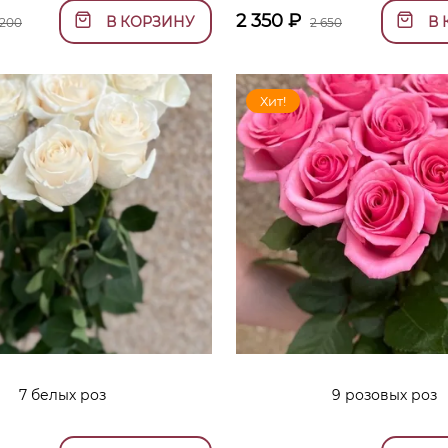
2 350
₽
В КОРЗИНУ
В 
 200
2 650
Хит!
7 белых роз
9 розовых роз