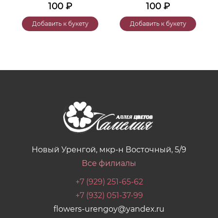
100
₽
100
₽
Добавить к букету
Добавить к букету
Новый Уренгой, мкр-н Восточный, 5/9
Все филиалы
+7 (929) 251-65-62
+7 (932) 051-37-99
flowers-urengoy@yandex.ru