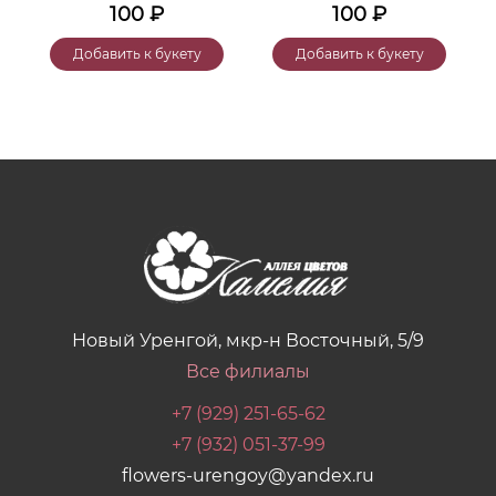
100
₽
100
₽
Добавить к букету
Добавить к букету
Новый Уренгой, мкр-н Восточный, 5/9
Все филиалы
+7 (929) 251-65-62
+7 (932) 051-37-99
flowers-urengoy@yandex.ru