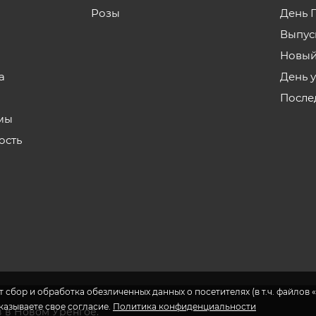
Розы
День 
Выпус
Новый
а
День 
После
мы
ость
 сбор и обработка обезличенных данных о посетителях (в т.ч. файлов «
указываете свое согласие.
Политика конфиденциальности
в в Новом Уренгое.