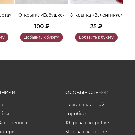
От
арта»
Открытка «Бабушке»
Открытка «Валентинка»
100
₽
35
₽
ету
Добавить к букету
Добавить к букету
ДНИКИ
ОСОБЫЕ СЛУЧАИ
та
Розы в шляпной
ября
коробке
Влюбленных
101 роза в коробке
матери
51 роза в коробке