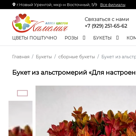
г.Новый Уренгой, мкр-н Восточный, 5/9
Все филиалы
Связаться с нами
+7 (929) 251-65-62
ЦВЕТЫ ПОШТУЧНО
РОЗЫ
БУКЕТЫ
КО
Главная
Букеты
сборные букеты
Букет из альс
Букет из альстромерий «Для настрое