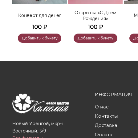
нем
Открытка «С Днём
Конверт для денег
М
Рождения»
100
₽
100
₽
у
Добавить к букету
Добавить к букету
До
ИНФОРМАЦИЯ
О нас
Контакты
Новый Уренгой, мкр-н
Доставка
Восточный, 5/9
Оплата