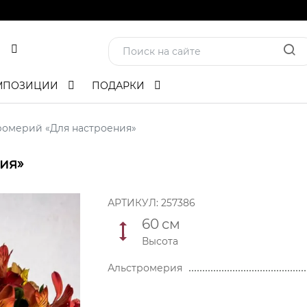
МПОЗИЦИИ
ПОДАРКИ
тромерий «Для настроения»
ния»
АРТИКУЛ:
257386
60
см
Высота
Альстромерия