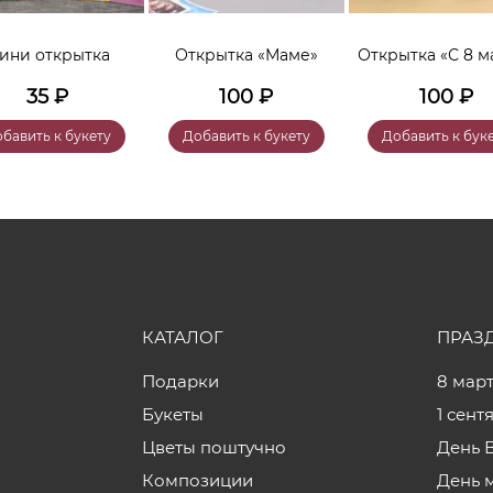
ини открытка
Открытка «Маме»
Открытка «С 8 м
35
₽
100
₽
100
₽
бавить к букету
Добавить к букету
Добавить к бук
КАТАЛОГ
ПРАЗ
Подарки
8 мар
Букеты
1 сент
Цветы поштучно
День 
Композиции
День 