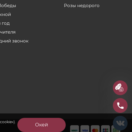
Победы
Розы недорого
кной
 год
учителя
дний звонок
cookie»).
Окей