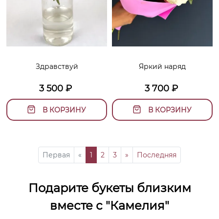
Здравствуй
Яркий наряд
3 500
₽
3 700
₽
В КОРЗИНУ
В КОРЗИНУ
Первая
«
1
2
3
»
Последняя
Подарите букеты близким
вместе с "Камелия"