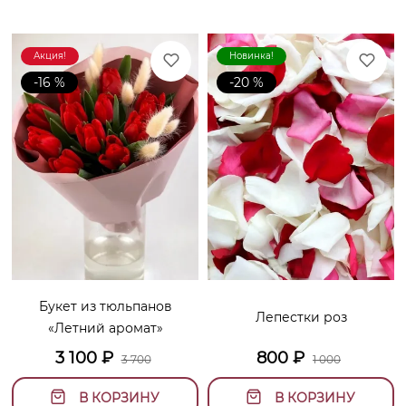
Акция!
Новинка!
-16 %
-20 %
Букет из тюльпанов
Лепестки роз
«Летний аромат»
3 100
₽
800
₽
3 700
1 000
В КОРЗИНУ
В КОРЗИНУ